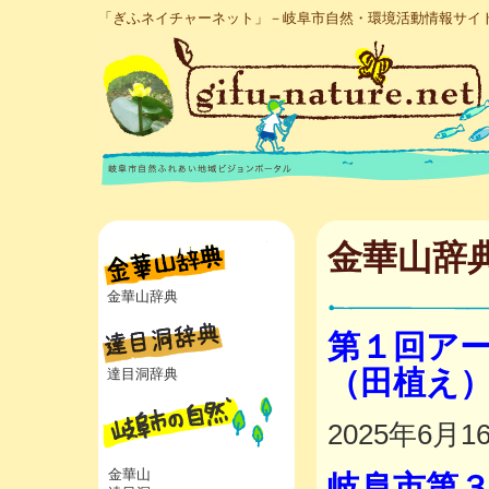
「ぎふネイチャーネット」－岐阜市自然・環境活動情報サイ
金華山辞
金華山辞典
第１回ア
（田植え
達目洞辞典
2025年6月1
金華山
岐阜市第