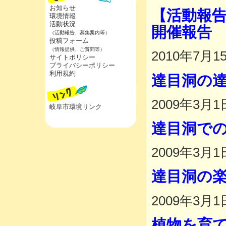
お知らせ
【活動報
環境情報
活動状況
開催報告
（活動報告、募集案内等）
投稿フォーム
（情報提供、ご質問等）
2010年7月1
サイトポリシー
プライバシーポリシー
利用規約
達目洞の
2009年3月1
岐阜市環境リンク
達目洞で
2009年3月1
達目洞の
2009年3月1
植物を育