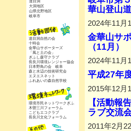
達目洞
大洞地区
華山登山
山県北野地区
岐阜市
2024年11月
金華山サ
達目洞自然の会
十時会
（11月）
金華山サポーターズ
「風と土の会」
ぎふし森守クラブ
2024年11月
長良川環境レンジャー協会
日本野鳥の会 岐阜
森と水辺の技術研究会
平成27年
エヌエスネット
ふれあいの森自然学校
2015年12月
【活動報
環境市民ネットワークぎふ
木曽三川フォーラム
ラブ交流
こどもエコクラブ
長良川文化フォーラム
2011年2月2