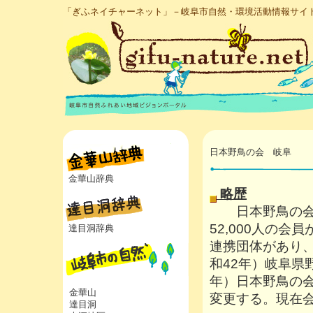
「ぎふネイチャーネット」－岐阜市自然・環境活動情報サイ
日本野鳥の会 岐阜
金華山辞典
略歴
日本野鳥の会
52,000
人の会員
達目洞辞典
連携団体があり
和
42
年）岐阜県
年）日本野鳥の会
金華山
変更する。現在
達目洞