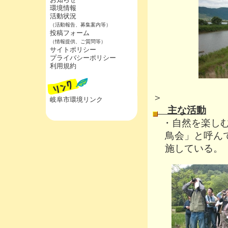
環境情報
活動状況
（活動報告、募集案内等）
投稿フォーム
（情報提供、ご質問等）
サイトポリシー
プライバシーポリシー
利用規約
＜希
＞ ＜
岐阜市環境リンク
主な活動
・
自然を楽し
鳥会」と呼ん
施している。