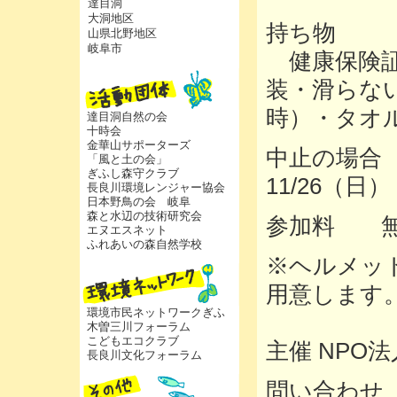
達目洞
大洞地区
持ち物
山県北野地区
岐阜市
健康保険証
装・滑らな
時）・タオ
達目洞自然の会
十時会
金華山サポーターズ
中止の場合
「風と土の会」
ぎふし森守クラブ
11/26（日）
長良川環境レンジャー協会
日本野鳥の会 岐阜
森と水辺の技術研究会
参加料 無
エヌエスネット
ふれあいの森自然学校
※ヘルメッ
用意
環境市民ネットワークぎふ
木曽三川フォーラム
こどもエコクラブ
主催 NPO
長良川文化フォーラム
問い合わせ 0