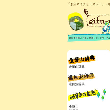
「ぎふネイチャーネット」－
金華山辞典
達目洞辞典
金華山