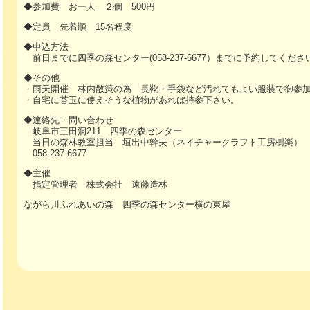
◆参加費 お一人 ２個 500円
◆定員 先着順 15名程度
◆申込方法
前日までに四季の森センター(058-237-6677）までに予約してくださ
◆その他
・雨天開催 林内散策の為 長靴・手袋など汚れてもよい服装で御参
・自宅に苔玉に使えそうな植物があれば持参下さい。
◆連絡先・問い合わせ
岐阜市三田洞211 四季の森センター
当日の森林教室担当 垣出中幹夫（ネイチャークラフト工房樹楽
058-237-6677
◆主催
指定管理者 株式会社 遠藤造林
ながら川ふれあいの森 四季の森センター横の東屋