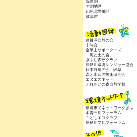
達目洞
大洞地区
山県北野地区
岐阜市
達目洞自然の会
十時会
金華山サポーターズ
「風と土の会」
ぎふし森守クラブ
長良川環境レンジャー協会
日本野鳥の会 岐阜
森と水辺の技術研究会
エヌエスネット
ふれあいの森自然学校
環境市民ネットワークぎふ
木曽三川フォーラム
こどもエコクラブ
長良川文化フォーラム