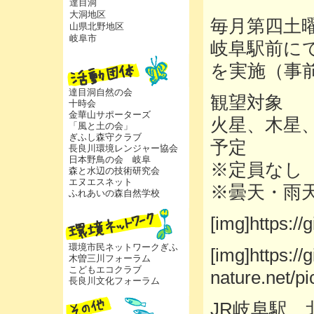
達目洞
大洞地区
毎月第四土
山県北野地区
岐阜市
岐阜駅前に
を実施（事
達目洞自然の会
観望対象
十時会
金華山サポーターズ
火星、木星
「風と土の会」
ぎふし森守クラブ
予定
長良川環境レンジャー協会
日本野鳥の会 岐阜
※定員なし
森と水辺の技術研究会
エヌエスネット
※曇天・雨
ふれあいの森自然学校
[img]https://g
環境市民ネットワークぎふ
[img]https://g
木曽三川フォーラム
こどもエコクラブ
nature.net/pi
長良川文化フォーラム
JR岐阜駅