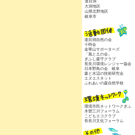
達目洞
大洞地区
山県北野地区
岐阜市
達目洞自然の会
十時会
金華山サポーターズ
「風と土の会」
ぎふし森守クラブ
長良川環境レンジャー協会
日本野鳥の会 岐阜
森と水辺の技術研究会
エヌエスネット
ふれあいの森自然学校
環境市民ネットワークぎふ
木曽三川フォーラム
こどもエコクラブ
長良川文化フォーラム