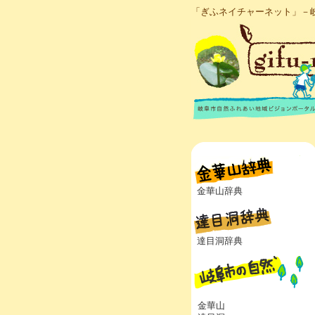
「ぎふネイチャーネット」－
金華山辞典
達目洞辞典
金華山