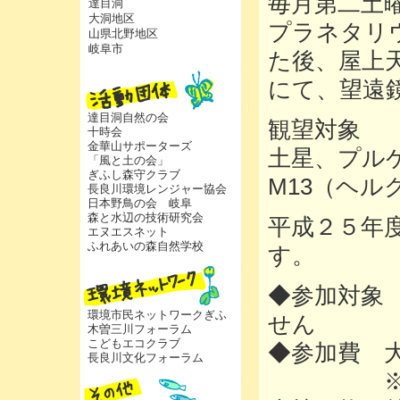
毎月第二土
達目洞
大洞地区
プラネタリ
山県北野地区
岐阜市
た後、屋上
にて、望遠
達目洞自然の会
観望対象
十時会
金華山サポーターズ
土星、プル
「風と土の会」
ぎふし森守クラブ
M13（ヘル
長良川環境レンジャー協会
日本野鳥の会 岐阜
森と水辺の技術研究会
平成２５年
エヌエスネット
ふれあいの森自然学校
す。
◆参加対象
環境市民ネットワークぎふ
せん
木曽三川フォーラム
こどもエコクラブ
◆参加費 大
長良川文化フォーラム
※岐阜市