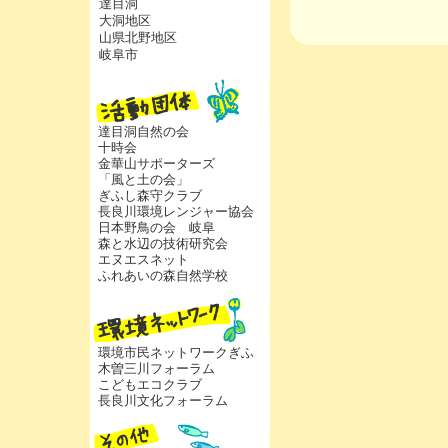
達目洞
大洞地区
山県北野地区
岐阜市
達目洞自然の会
十時会
金華山サポーターズ
「風と土の会」
ぎふし森守クラブ
長良川環境レンジャー協会
日本野鳥の会 岐阜
森と水辺の技術研究会
エヌエスネット
ふれあいの森自然学校
環境市民ネットワークぎふ
木曽三川フォーラム
こどもエコクラブ
長良川文化フォーラム