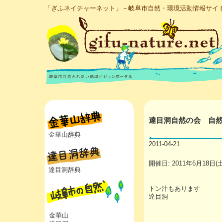
「ぎふネイチャーネット」－岐阜市自然・環境活動情報サイ
達目洞自然の会 自
金華山辞典
2011-04-21
開催日: 2011年6月18日(土) 0
達目洞辞典
トン汁もあります
達目洞
金華山