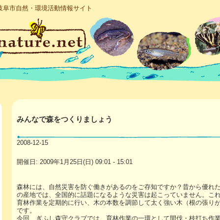
岐阜市自然・環境活動情報サイト
みんなで森をつくりましょう
2008-12-15
開催日: 2009年1月25日(日) 09:01 - 15:01
森林には、自然災害を防ぐ働きがあるのをご存知ですか？昔から優れ
の産地では、全国的に話題になるような災害は起こっていません。こ
育林作業を定期的に行い、木の本数を調節して太く強い木（根の張り
です。
今回、ぎふし森守クラブでは、育林作業の一環として間伐・枝打ち作