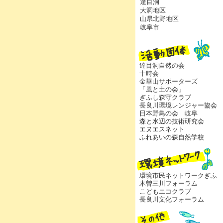
達目洞
大洞地区
山県北野地区
岐阜市
達目洞自然の会
十時会
金華山サポーターズ
「風と土の会」
ぎふし森守クラブ
長良川環境レンジャー協会
日本野鳥の会 岐阜
森と水辺の技術研究会
エヌエスネット
ふれあいの森自然学校
環境市民ネットワークぎふ
木曽三川フォーラム
こどもエコクラブ
長良川文化フォーラム