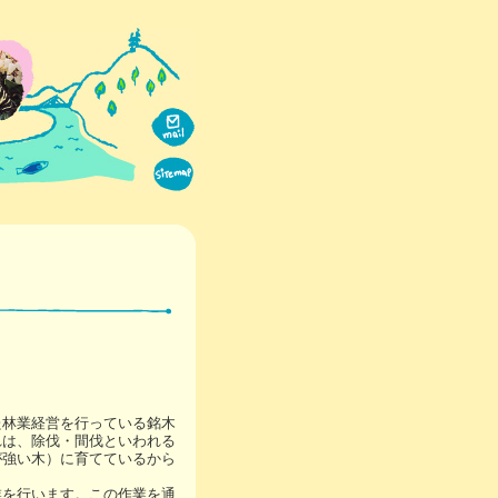
た林業経営を行っている銘木
れは、除伐・間伐といわれる
が強い木）に育てているから
業を行います。この作業を通