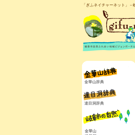
「ぎふネイチャーネット」－
金華山辞典
達目洞辞典
金華山