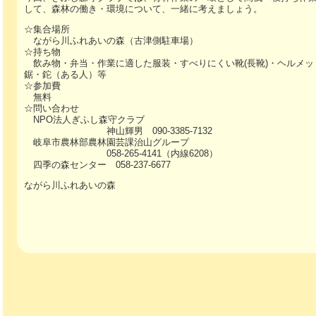
して、森林の働き・環境について、一緒に考えましょう。
☆集合場所
ながら川ふれあいの森（古津側駐車場）
☆持ち物
飲み物・弁当・作業に適した服装・すべりにくい靴(長靴)・ヘルメッ
鋸・鉈（ある人）等
☆参加費
無料
☆問い合わせ
NPO法人ぎふし森守クラブ
神山輝男 090-3385-7132
岐阜市農林部農林園芸課治山グループ
058-265-4141（内線6208）
四季の森センター 058-237-6677
ながら川ふれあいの森