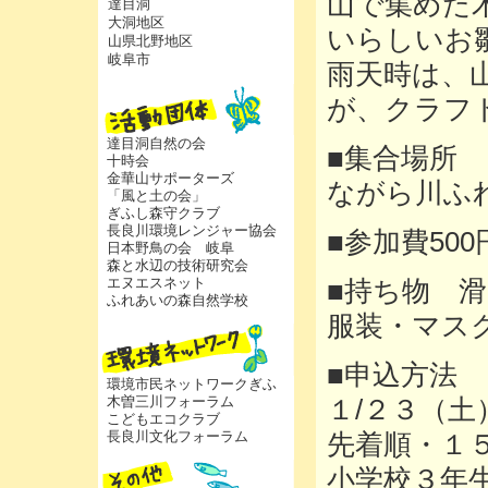
山で集めた
達目洞
大洞地区
いらしいお
山県北野地区
岐阜市
雨天時は、
が、クラフ
達目洞自然の会
■集合場所
十時会
金華山サポーターズ
ながら川ふ
「風と土の会」
ぎふし森守クラブ
長良川環境レンジャー協会
■参加費500
日本野鳥の会 岐阜
森と水辺の技術研究会
エヌエスネット
■持ち物 
ふれあいの森自然学校
服装・マス
■申込方法
環境市民ネットワークぎふ
木曽三川フォーラム
１/２３（
こどもエコクラブ
長良川文化フォーラム
先着順・１
小学校３年