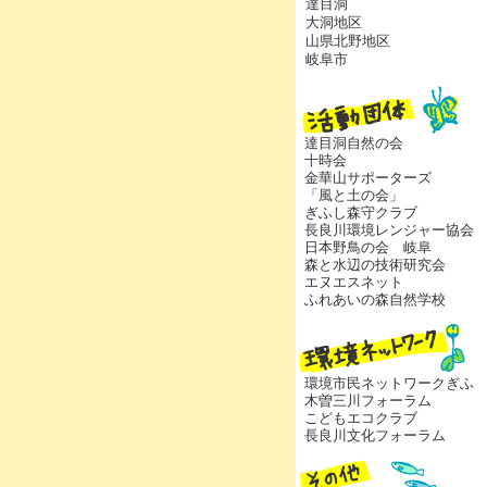
達目洞
大洞地区
山県北野地区
岐阜市
達目洞自然の会
十時会
金華山サポーターズ
「風と土の会」
ぎふし森守クラブ
長良川環境レンジャー協会
日本野鳥の会 岐阜
森と水辺の技術研究会
エヌエスネット
ふれあいの森自然学校
環境市民ネットワークぎふ
木曽三川フォーラム
こどもエコクラブ
長良川文化フォーラム