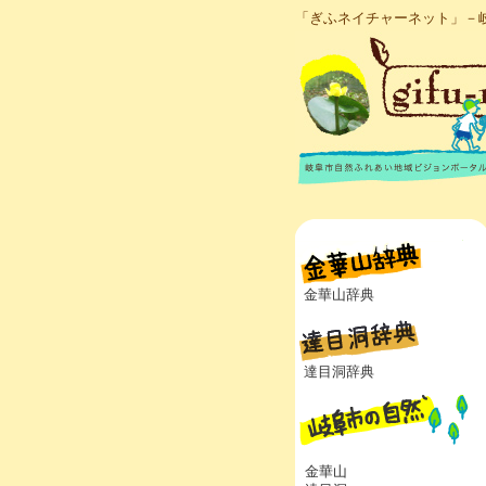
「ぎふネイチャーネット」－
金華山辞典
達目洞辞典
金華山