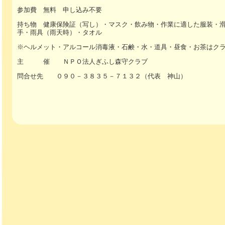
参加費 無料 申し込み不要
持ち物 健康保険証（写し）・マスク・飲み物・作業に適した服装・
手・雨具（雨天時）・タオル
※ヘルメット・アルコール消毒液・石鹸・水・道具・昼食・お茶はク
主 催 ＮＰＯ法人ぎふし森守クラブ
問合せ先 ０９０－３８３５－７１３２（代表 神山）