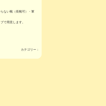
滑らない靴（長靴可）・軍
ラブで用意します。
カテゴリー：