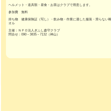
ヘルメット・道具類・昼食・お茶はクラブで用意します。
参加費 無料
持ち物 健康保険証（写し）・飲み物・作業に適した服装・滑らない
オル
主催：ＮＰＯ法人ぎふし森守クラブ
問合せ：090－3835－7132（神山）