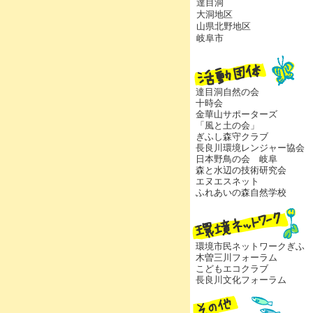
達目洞
大洞地区
山県北野地区
岐阜市
達目洞自然の会
十時会
金華山サポーターズ
「風と土の会」
ぎふし森守クラブ
長良川環境レンジャー協会
日本野鳥の会 岐阜
森と水辺の技術研究会
エヌエスネット
ふれあいの森自然学校
環境市民ネットワークぎふ
木曽三川フォーラム
こどもエコクラブ
長良川文化フォーラム