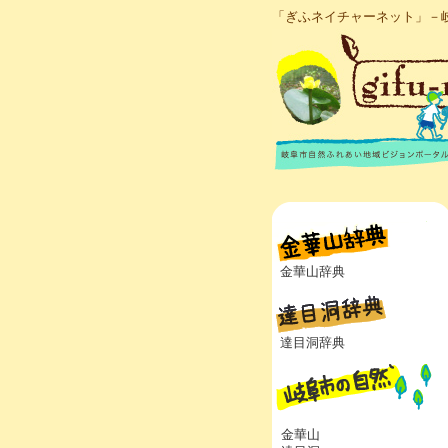
「ぎふネイチャーネット」－
金華山辞典
達目洞辞典
金華山