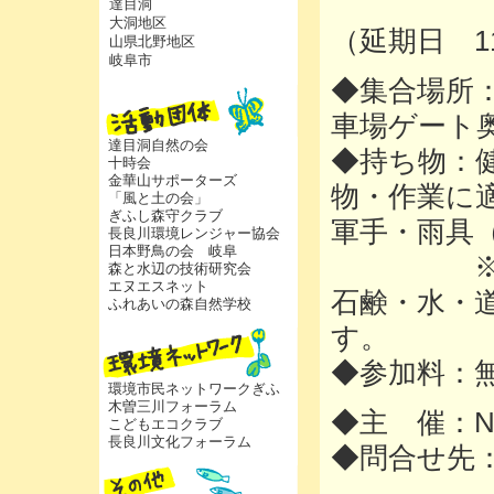
達目洞
大洞地区
（延期日 1
山県北野地区
岐阜市
◆集合場所
車場ゲート
達目洞自然の会
◆持ち物：
十時会
金華山サポーターズ
物・作業に
「風と土の会」
ぎふし森守クラブ
軍手・雨具
長良川環境レンジャー協会
日本野鳥の会 岐阜
※ヘルメ
森と水辺の技術研究会
エヌエスネット
石鹸・水・
ふれあいの森自然学校
す。
◆参加料：
環境市民ネットワークぎふ
木曽三川フォーラム
◆主 催：
こどもエコクラブ
長良川文化フォーラム
◆問合せ先：0
090-1