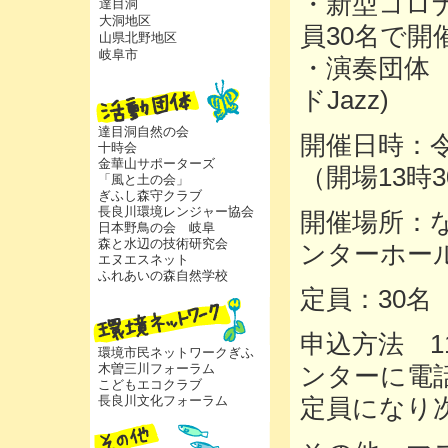
・新型コロ
達目洞
大洞地区
員30名で開
山県北野地区
岐阜市
・演奏団体 Al
ドJazz)
達目洞自然の会
開催日時：令
十時会
金華山サポーターズ
（開場13時
「風と土の会」
ぎふし森守クラブ
長良川環境レンジャー協会
開催場所：
日本野鳥の会 岐阜
森と水辺の技術研究会
ンターホー
エヌエスネット
ふれあいの森自然学校
定員：30名
申込方法 1
環境市民ネットワークぎふ
木曽三川フォーラム
ンターに電
こどもエコクラブ
長良川文化フォーラム
定員になり