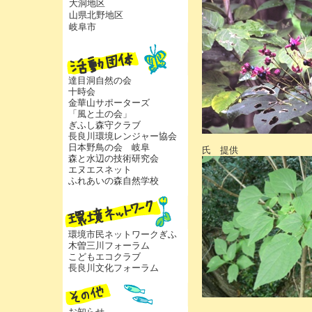
大洞地区
山県北野地区
岐阜市
達目洞自然の会
十時会
金華山サポーターズ
「風と土の会」
ぎふし森守クラブ
長良川環境レンジャー協会
柴田
日本野鳥の会 岐阜
氏 提供
森と水辺の技術研究会
エヌエスネット
ふれあいの森自然学校
環境市民ネットワークぎふ
木曽三川フォーラム
こどもエコクラブ
長良川文化フォーラム
お知らせ