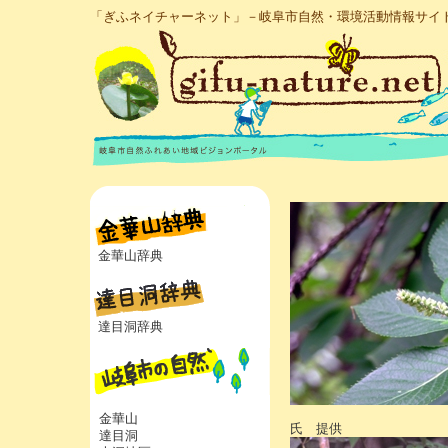
「ぎふネイチャーネット」－岐阜市自然・環境活動情報サイ
金華山辞典
達目洞辞典
柴田
金華山
氏 提供
達目洞