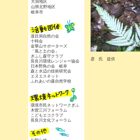
大洞地区
山県北野地区
岐阜市
達目洞自然の会
十時会
金華山サポーターズ
「風と土の会」
柴
ぎふし森守クラブ
彦 氏 提供
長良川環境レンジャー協会
日本野鳥の会 岐阜
森と水辺の技術研究会
エヌエスネット
ふれあいの森自然学校
環境市民ネットワークぎふ
木曽三川フォーラム
こどもエコクラブ
長良川文化フォーラム
お知らせ