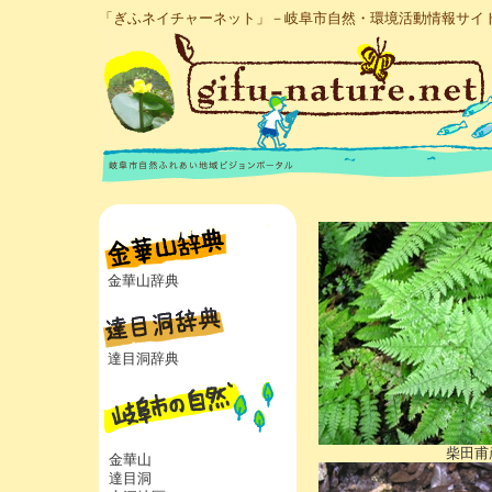
「ぎふネイチャーネット」－岐阜市自然・環境活動情報サイ
金華山辞典
達目洞辞典
柴田甫彦 氏
金華山
達目洞