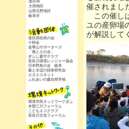
達目洞
催されまし
大洞地区
山県北野地区
この催しは
岐阜市
ユの産卵場
が解説して
達目洞自然の会
十時会
金華山サポーターズ
「風と土の会」
ぎふし森守クラブ
長良川環境レンジャー協会
日本野鳥の会 岐阜
森と水辺の技術研究会
エヌエスネット
ふれあいの森自然学校
環境市民ネットワークぎふ
木曽三川フォーラム
こどもエコクラブ
長良川文化フォーラム