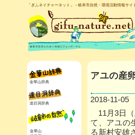
「ぎふネイチャーネット」－岐阜市自然・環境活動情報サイ
アユの産
金華山辞典
2018-11-05
達目洞辞典
11月3日
て、アユの
る新村安雄
金華山