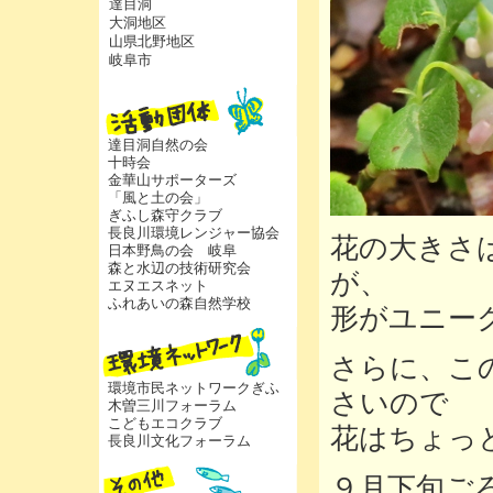
達目洞
大洞地区
山県北野地区
岐阜市
達目洞自然の会
十時会
金華山サポーターズ
「風と土の会」
ぎふし森守クラブ
長良川環境レンジャー協会
花の大きさ
日本野鳥の会 岐阜
森と水辺の技術研究会
が、
エヌエスネット
ふれあいの森自然学校
形がユニー
さらに、こ
環境市民ネットワークぎふ
さいので
木曽三川フォーラム
こどもエコクラブ
花はちょっ
長良川文化フォーラム
９月下旬ご