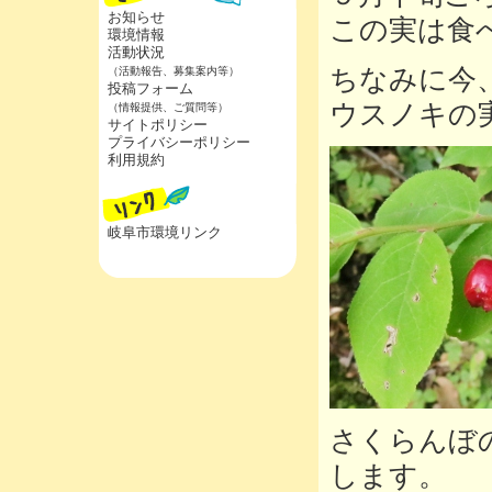
お知らせ
この実は食
環境情報
活動状況
ちなみに今
（活動報告、募集案内等）
投稿フォーム
ウスノキの
（情報提供、ご質問等）
サイトポリシー
プライバシーポリシー
利用規約
岐阜市環境リンク
さくらんぼ
します。