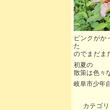
ピンクがか
た
のでまだま
初夏の
散策は色々
岐阜市少年
カテゴリ