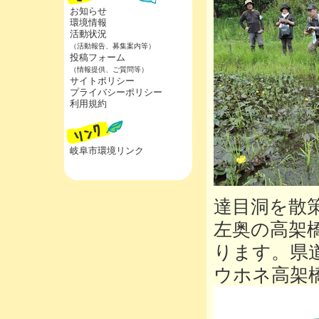
お知らせ
環境情報
活動状況
（活動報告、募集案内等）
投稿フォーム
（情報提供、ご質問等）
サイトポリシー
プライバシーポリシー
利用規約
岐阜市環境リンク
達目洞を散
左奥の高架
ります。県
ウホネ高架