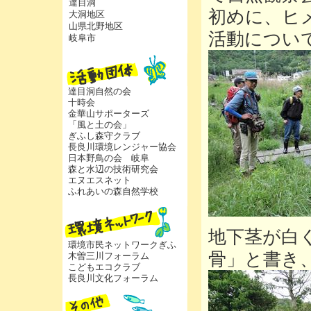
達目洞
初めに、ヒ
大洞地区
山県北野地区
活動につい
岐阜市
達目洞自然の会
十時会
金華山サポーターズ
「風と土の会」
ぎふし森守クラブ
長良川環境レンジャー協会
日本野鳥の会 岐阜
森と水辺の技術研究会
エヌエスネット
ふれあいの森自然学校
地下茎が白
環境市民ネットワークぎふ
骨」と書き
木曽三川フォーラム
こどもエコクラブ
長良川文化フォーラム