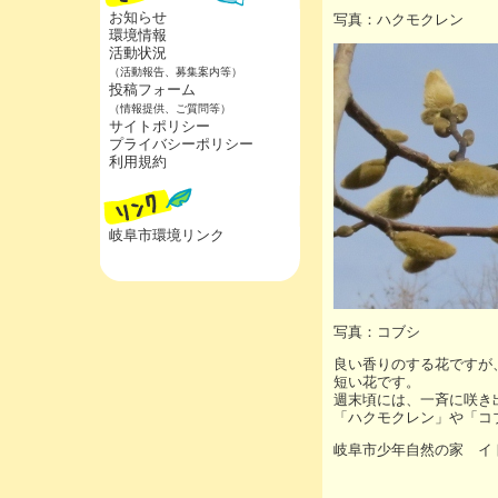
お知らせ
写真：ハクモクレン
環境情報
活動状況
（活動報告、募集案内等）
投稿フォーム
（情報提供、ご質問等）
サイトポリシー
プライバシーポリシー
利用規約
岐阜市環境リンク
写真：コブシ
良い香りのする花ですが
短い花です。
週末頃には、一斉に咲き
「ハクモクレン」や「コ
岐阜市少年自然の家 イ