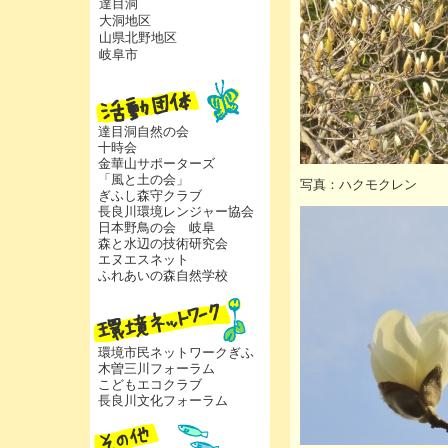
達目洞
大洞地区
山県北野地区
岐阜市
達目洞自然の会
十時会
金華山サポーターズ
「風と土の会」
写真：ハクモクレン
ぎふし森守クラブ
長良川環境レンジャー協会
日本野鳥の会 岐阜
森と水辺の技術研究会
エヌエスネット
ふれあいの森自然学校
環境市民ネットワークぎふ
木曽三川フォーラム
こどもエコクラブ
長良川文化フォーラム