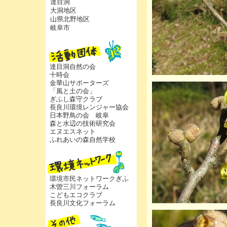
達目洞
大洞地区
山県北野地区
岐阜市
達目洞自然の会
十時会
金華山サポーターズ
「風と土の会」
ぎふし森守クラブ
長良川環境レンジャー協会
日本野鳥の会 岐阜
森と水辺の技術研究会
エヌエスネット
ふれあいの森自然学校
環境市民ネットワークぎふ
木曽三川フォーラム
こどもエコクラブ
長良川文化フォーラム