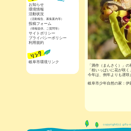
お知らせ
環境情報
活動状況
（活動報告、募集案内等）
投稿フォーム
（情報提供、ご質問等）
サイトポリシー
プライバシーポリシー
利用規約
岐阜市環境リンク
「満作（まんさく）」の
「枝いっぱいに花が咲く
今年は、例年よりも遅咲
岐阜市少年自然の家：伊