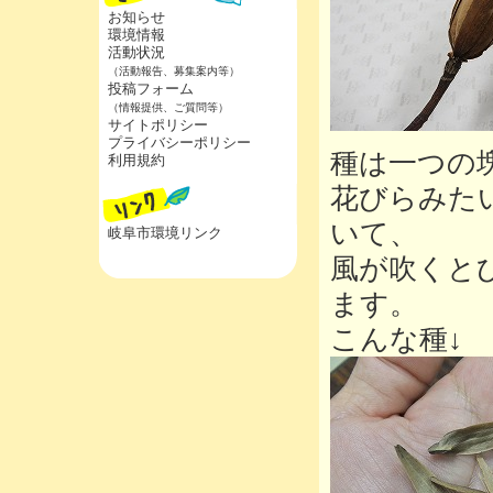
お知らせ
環境情報
活動状況
（活動報告、募集案内等）
投稿フォーム
（情報提供、ご質問等）
サイトポリシー
プライバシーポリシー
種は一つの
利用規約
花びらみた
いて、
岐阜市環境リンク
風が吹くと
ます。
こんな種↓