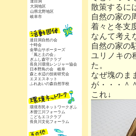
達目洞
散策するに
大洞地区
山県北野地区
自然の家の
岐阜市
着々と冬支
なんて考え
達目洞自然の会
自然の家の
十時会
金華山サポーターズ
ユリノキの
「風と土の会」
ぎふし森守クラブ
た。
長良川環境レンジャー協会
日本野鳥の会 岐阜
なぜ塊のま
森と水辺の技術研究会
エヌエスネット
が・・・＾
ふれあいの森自然学校
これ↓
環境市民ネットワークぎふ
木曽三川フォーラム
こどもエコクラブ
長良川文化フォーラム