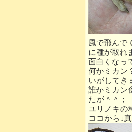
風で飛んで
に種が取れ
面白くなっ
何かミカン
いがしてき
誰かミカン
たが＾＾；
ユリノキの
ココから↓