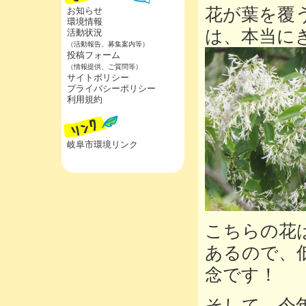
花が葉を覆
お知らせ
環境情報
は、本当に
活動状況
（活動報告、募集案内等）
投稿フォーム
（情報提供、ご質問等）
サイトポリシー
プライバシーポリシー
利用規約
岐阜市環境リンク
こちらの花
あるので、
念です！
そして、今