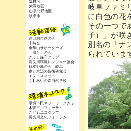
達目洞
岐阜ファミ
大洞地区
山県北野地区
に白色の花
岐阜市
その一つで
子）」が咲
達目洞自然の会
別名の「ナ
十時会
金華山サポーターズ
られていま
「風と土の会」
ぎふし森守クラブ
長良川環境レンジャー協会
日本野鳥の会 岐阜
森と水辺の技術研究会
エヌエスネット
ふれあいの森自然学校
環境市民ネットワークぎふ
木曽三川フォーラム
こどもエコクラブ
長良川文化フォーラム