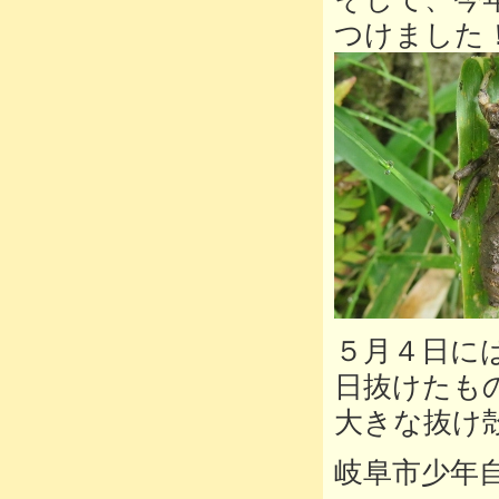
つけました
５月４日に
日抜けたも
大きな抜け
岐阜市少年