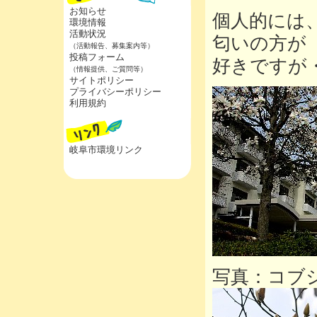
お知らせ
個人的には
環境情報
活動状況
匂いの方が
（活動報告、募集案内等）
投稿フォーム
好きですが
（情報提供、ご質問等）
サイトポリシー
プライバシーポリシー
利用規約
岐阜市環境リンク
写真：コブ