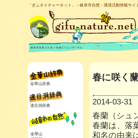
「ぎふネイチャーネット」－岐阜市自然・環境活動情報サイ
春に咲く
金華山辞典
2014-03-31
達目洞辞典
春蘭（シュ
春蘭は、落
和名の由来
金華山