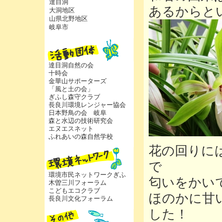
達目洞
あるからと
大洞地区
山県北野地区
岐阜市
達目洞自然の会
十時会
金華山サポーターズ
「風と土の会」
ぎふし森守クラブ
長良川環境レンジャー協会
日本野鳥の会 岐阜
森と水辺の技術研究会
エヌエスネット
ふれあいの森自然学校
花の回りに
で
環境市民ネットワークぎふ
匂いをかい
木曽三川フォーラム
こどもエコクラブ
ほのかに甘
長良川文化フォーラム
した！