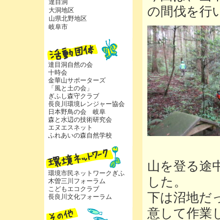
達目洞
の間伐を行
大洞地区
山県北野地区
岐阜市
達目洞自然の会
十時会
金華山サポーターズ
「風と土の会」
ぎふし森守クラブ
長良川環境レンジャー協会
日本野鳥の会 岐阜
森と水辺の技術研究会
エヌエスネット
ふれあいの森自然学校
山を登る途
環境市民ネットワークぎふ
した。
木曽三川フォーラム
こどもエコクラブ
下は沼地だ
長良川文化フォーラム
意して作業