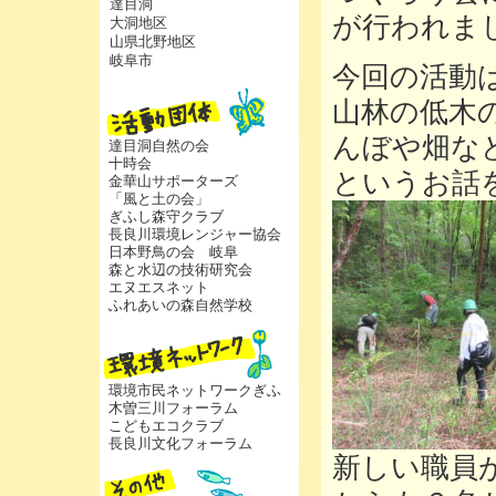
達目洞
が行われま
大洞地区
山県北野地区
岐阜市
今回の活動
山林の低木
んぼや畑な
達目洞自然の会
十時会
というお話
金華山サポーターズ
「風と土の会」
ぎふし森守クラブ
長良川環境レンジャー協会
日本野鳥の会 岐阜
森と水辺の技術研究会
エヌエスネット
ふれあいの森自然学校
環境市民ネットワークぎふ
木曽三川フォーラム
こどもエコクラブ
長良川文化フォーラム
新しい職員