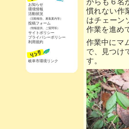
からも６名
お知らせ
環境情報
慣れない作
活動状況
はチェーン
（活動報告、募集案内等）
投稿フォーム
作業を進め
（情報提供、ご質問等）
サイトポリシー
プライバシーポリシー
作業中にマ
利用規約
で、見つけ
す。
岐阜市環境リンク