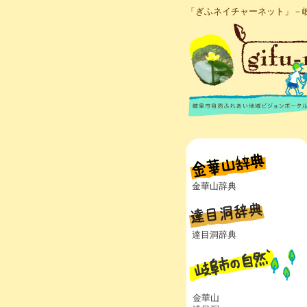
「ぎふネイチャーネット」－
金華山辞典
達目洞辞典
金華山