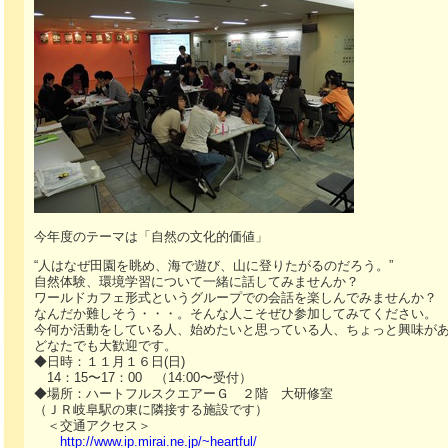
今年度のテーマは「自然の文化的価値」
“人はなぜ田園を眺め、海で遊び、山に登りたがるのだろう。”
自然体験、環境学習について一緒に話してみませんか？
ワールドカフェ形式というグループでの会話を楽しんでみませんか？
なんだか難しそう・・・。そんな人こそぜひ参加してみてください。
今何か活動をしている人、始めたいと思っている人、ちょっと興味が
どなたでも大歓迎です。
◆日時：１１月１６日(日)
14：15〜17：00 （14:00〜受付）
◆場所：ハートフルスクエアーＧ ２階 大研修室
（ＪＲ岐阜駅の東に隣接する施設です）
＜交通アクセス＞
http://www.ip.mirai.ne.jp/~heartful/