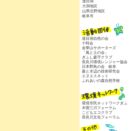
達目洞
大洞地区
山県北野地区
岐阜市
達目洞自然の会
十時会
金華山サポーターズ
「風と土の会」
ぎふし森守クラブ
長良川環境レンジャー協会
日本野鳥の会 岐阜
森と水辺の技術研究会
エヌエスネット
ふれあいの森自然学校
環境市民ネットワークぎふ
木曽三川フォーラム
こどもエコクラブ
長良川文化フォーラム