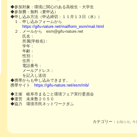
◆参加対象：環境に関心のある高校生・大学生
◆参加費：無料（要申込）
◆申し込み方法（申込締切：１１月１３日（水））
１．申し込みフォームから
https://gifu-nature.net/mailform_esm/mail.html
２．メールから esm@gifu-nature.net
氏名：
所属(学校名)：
学年：
年齢：
性別：
住所：
電話番号：
メールアドレス：
を記入し送信
◆携帯からも申し込みできます。 ↓
携帯サイト
https://gifu-nature.net/esm/mb/
◆主催 岐阜市まるごと環境フェア実行委員会
◆運営 未来塾２０５０
◆協力 環境市民ネットワークぎふ
カテゴリー：
,
お知らせ
今