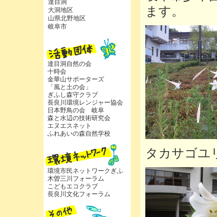
達目洞
ます。
大洞地区
山県北野地区
岐阜市
達目洞自然の会
十時会
金華山サポーターズ
「風と土の会」
ぎふし森守クラブ
長良川環境レンジャー協会
日本野鳥の会 岐阜
森と水辺の技術研究会
エヌエスネット
ふれあいの森自然学校
タカサゴユ
環境市民ネットワークぎふ
木曽三川フォーラム
こどもエコクラブ
長良川文化フォーラム