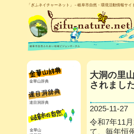
「ぎふネイチャーネット」－岐阜市自然・環境活動情報サイ
大洞の里山
金華山辞典
されまし
達目洞辞典
2025-11-27
令和7年11
て、毎年恒
金華山