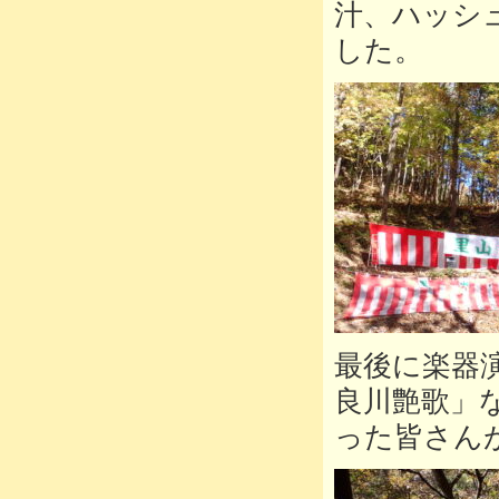
汁、ハッシ
した。
最後に楽器
良川艶歌」
った皆さん