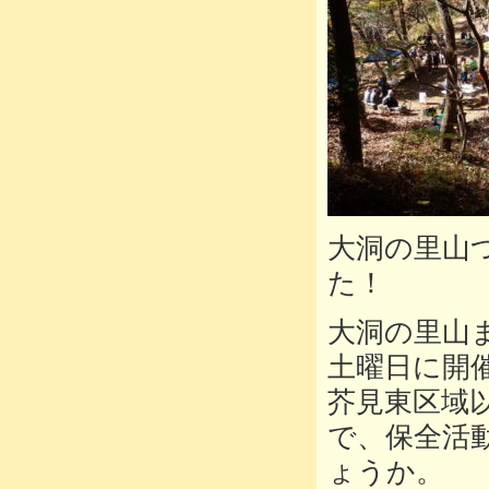
大洞の里山
た！
大洞の里山ま
土曜日に開
芥見東区域
で、保全活
ょうか。