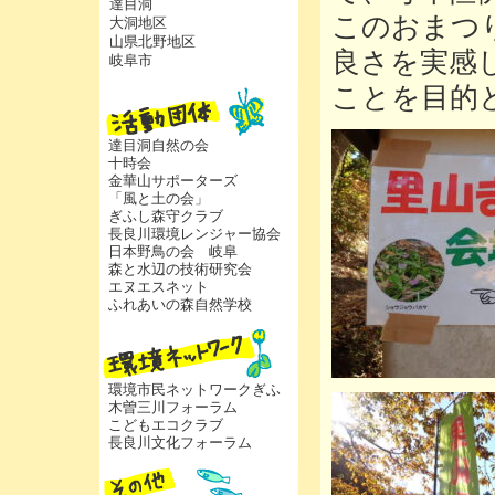
達目洞
このおまつ
大洞地区
山県北野地区
良さを実感
岐阜市
ことを目的
達目洞自然の会
十時会
金華山サポーターズ
「風と土の会」
ぎふし森守クラブ
長良川環境レンジャー協会
日本野鳥の会 岐阜
森と水辺の技術研究会
エヌエスネット
ふれあいの森自然学校
環境市民ネットワークぎふ
木曽三川フォーラム
こどもエコクラブ
長良川文化フォーラム