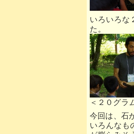
いろいろな
た。
＜２０グラ
今回は、石
いろんなも