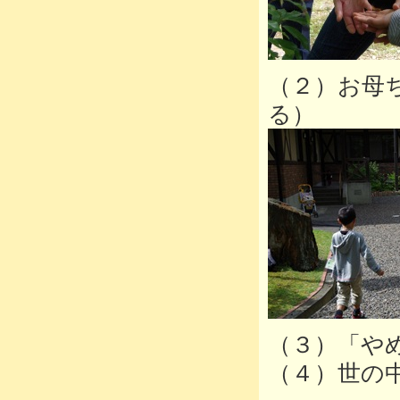
（２）お母
る）
（３）「や
（４）世の中