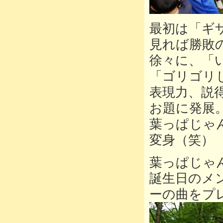
最初は「ギ
見れば勝敗
徐々に、「
「ゴリゴリ
表現力、説
お題に発展
葉っぱじゃ
変身（笑）
葉っぱじゃ
誕生日のメ
ーの曲をプ