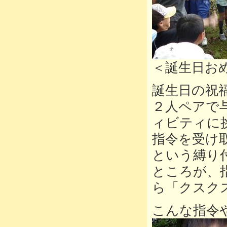
＜誕生日お
誕生日の祝
２人ペアで
ィビティに
指令を受け
という縛り
ところが、
ら「クスク
こんな指令