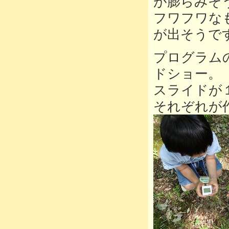
が膨らみそ
フワフワな
が出そうで
プログラム
ドショー。
スライドが
それぞれが