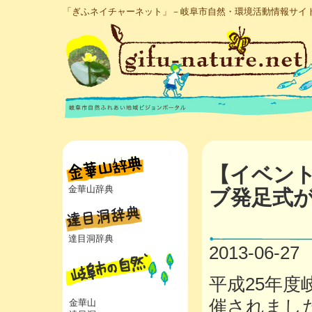
「ぎふネイチャーネット」－岐阜市自然・環境活動情報サイ
【イベン
金華山辞典
ブ発足式
達目洞辞典
2013-06-27
平成25年
催されまし
金華山