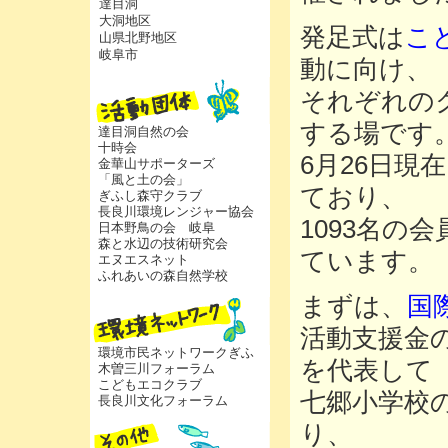
達目洞
大洞地区
発足式は
こ
山県北野地区
岐阜市
動に向け、
それぞれの
する場です
達目洞自然の会
十時会
6月26日現
金華山サポーターズ
「風と土の会」
ており、
ぎふし森守クラブ
長良川環境レンジャー協会
1093名の
日本野鳥の会 岐阜
森と水辺の技術研究会
ています。
エヌエスネット
ふれあいの森自然学校
まずは、
国
活動支援金
環境市民ネットワークぎふ
を代表して
木曽三川フォーラム
こどもエコクラブ
七郷小学校
長良川文化フォーラム
り、