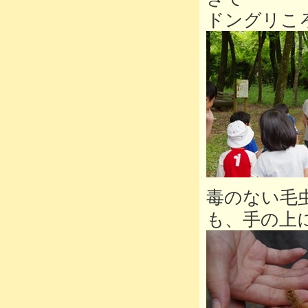
ドングリこ
毒のない毛
も、手の上