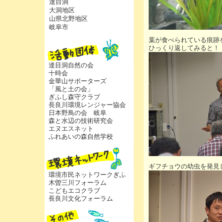
達目洞
大洞地区
山県北野地区
岐阜市
葉が食べられている痕跡
ひっくり返してみると！
達目洞自然の会
十時会
金華山サポーターズ
「風と土の会」
ぎふし森守クラブ
長良川環境レンジャー協会
日本野鳥の会 岐阜
森と水辺の技術研究会
エヌエスネット
ふれあいの森自然学校
ギフチョウの幼虫を発見
環境市民ネットワークぎふ
木曽三川フォーラム
こどもエコクラブ
長良川文化フォーラム