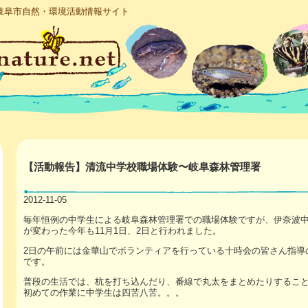
岐阜市自然・環境活動情報サイト
【活動報告】清流中学校職場体験〜岐阜森林管理署
2012-11-05
毎年恒例の中学生による岐阜森林管理署での職場体験ですが、伊奈波
が変わった今年も11月1日、2日と行われました。
2日の午前には金華山でボランティアを行っている十時会の皆さん指導
です。
普段の生活では、杭を打ち込んだり、番線で丸太をまとめたりするこ
初めての作業に中学生は四苦八苦。。。