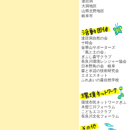
達目洞
大洞地区
山県北野地区
岐阜市
達目洞自然の会
十時会
金華山サポーターズ
「風と土の会」
ぎふし森守クラブ
長良川環境レンジャー協会
日本野鳥の会 岐阜
森と水辺の技術研究会
エヌエスネット
ふれあいの森自然学校
環境市民ネットワークぎふ
木曽三川フォーラム
こどもエコクラブ
長良川文化フォーラム