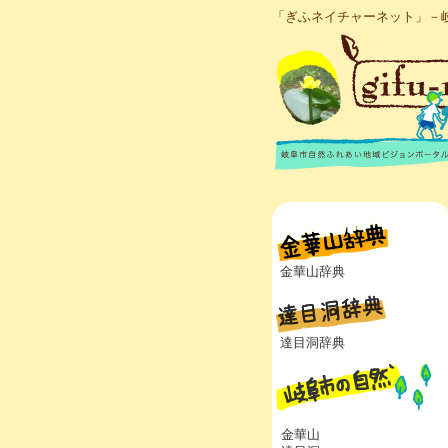
「ぎふネイチャーネット」－
金華山辞典
達目洞辞典
金華山