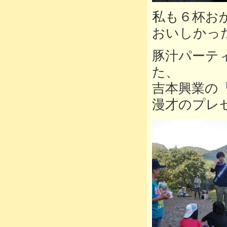
私も６杯お
おいしかっ
豚汁パーテ
た、
吉本興業の
漫才のプレ