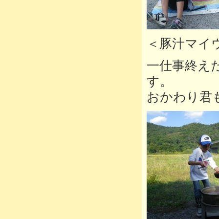
＜豚汁マイ
一仕事終え
す。
おかわり君