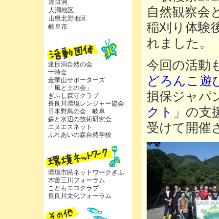
達目洞
自然観察会
大洞地区
山県北野地区
稲刈り体験
岐阜市
れました。
今回の活動
達目洞自然の会
十時会
どろんこ遊
金華山サポーターズ
「風と土の会」
損保ジャパ
ぎふし森守クラブ
長良川環境レンジャー協会
クト」
の支
日本野鳥の会 岐阜
森と水辺の技術研究会
受けて開催
エヌエスネット
ふれあいの森自然学校
環境市民ネットワークぎふ
木曽三川フォーラム
こどもエコクラブ
長良川文化フォーラム