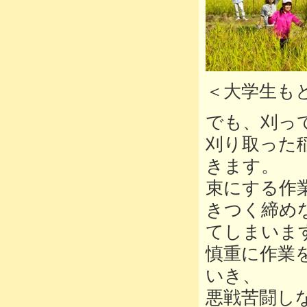
＜大学生も
でも、刈っ
刈り取った
きます。
束にする作
きつく締め
てしまいま
慎重に作業
いき、
悪戦苦闘し