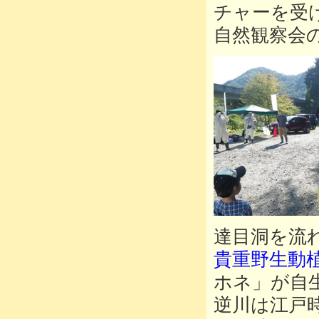
チャーを受
自然観察会
達目洞を流
貴重野生動
ホネ」が自
逆川は江戸