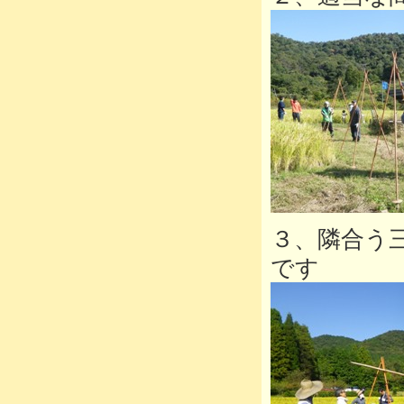
３、隣合う
です