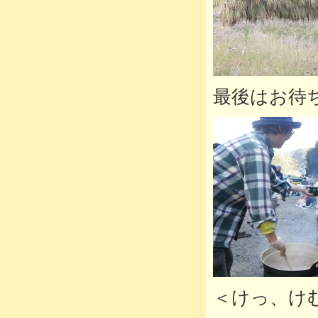
最後はお待
＜けっ、け