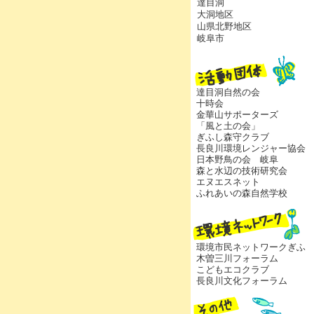
達目洞
大洞地区
山県北野地区
岐阜市
達目洞自然の会
十時会
金華山サポーターズ
「風と土の会」
ぎふし森守クラブ
長良川環境レンジャー協会
日本野鳥の会 岐阜
森と水辺の技術研究会
エヌエスネット
ふれあいの森自然学校
環境市民ネットワークぎふ
木曽三川フォーラム
こどもエコクラブ
長良川文化フォーラム