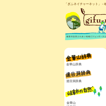
「ぎふネイチャーネット」－
金華山辞典
達目洞辞典
金華山