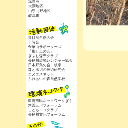
達目洞
大洞地区
山県北野地区
岐阜市
達目洞自然の会
十時会
金華山サポーターズ
「風と土の会」
ぎふし森守クラブ
長良川環境レンジャー協会
日本野鳥の会 岐阜
森と水辺の技術研究会
エヌエスネット
ふれあいの森自然学校
環境市民ネットワークぎふ
木曽三川フォーラム
こどもエコクラブ
長良川文化フォーラム