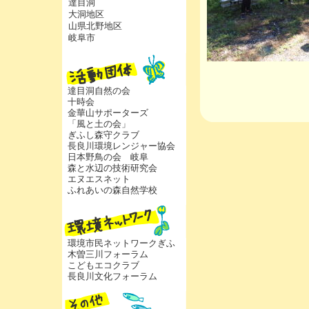
達目洞
大洞地区
山県北野地区
岐阜市
達目洞自然の会
十時会
金華山サポーターズ
「風と土の会」
ぎふし森守クラブ
長良川環境レンジャー協会
日本野鳥の会 岐阜
森と水辺の技術研究会
エヌエスネット
ふれあいの森自然学校
環境市民ネットワークぎふ
木曽三川フォーラム
こどもエコクラブ
長良川文化フォーラム