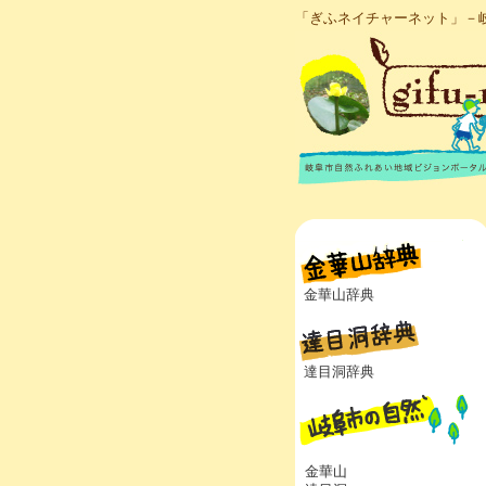
「ぎふネイチャーネット」－
金華山辞典
達目洞辞典
金華山