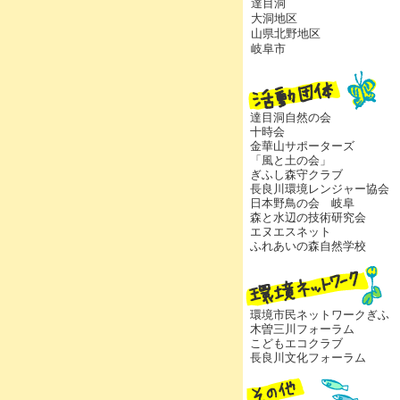
達目洞
大洞地区
山県北野地区
岐阜市
達目洞自然の会
十時会
金華山サポーターズ
「風と土の会」
ぎふし森守クラブ
長良川環境レンジャー協会
日本野鳥の会 岐阜
森と水辺の技術研究会
エヌエスネット
ふれあいの森自然学校
環境市民ネットワークぎふ
木曽三川フォーラム
こどもエコクラブ
長良川文化フォーラム