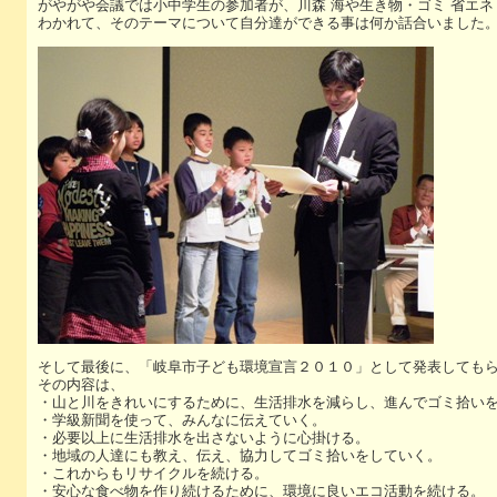
がやがや会議では小中学生の参加者が、川森 海や生き物・ゴミ 省エ
わかれて、そのテーマについて自分達ができる事は何か話合いました
そして最後に、「岐阜市子ども環境宣言２０１０」として発表しても
その内容は、
・山と川をきれいにするために、生活排水を減らし、進んでゴミ拾い
・学級新聞を使って、みんなに伝えていく。
・必要以上に生活排水を出さないように心掛ける。
・地域の人達にも教え、伝え、協力してゴミ拾いをしていく。
・これからもリサイクルを続ける。
・安心な食べ物を作り続けるために、環境に良いエコ活動を続ける。