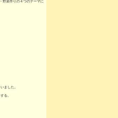
ネ・野菜作りの４つのテーマに
。
らいました。
をする。