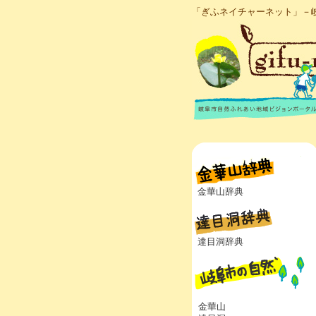
「ぎふネイチャーネット」－
金華山辞典
達目洞辞典
金華山