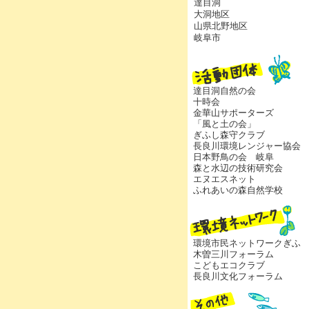
達目洞
大洞地区
山県北野地区
岐阜市
達目洞自然の会
十時会
金華山サポーターズ
「風と土の会」
ぎふし森守クラブ
長良川環境レンジャー協会
日本野鳥の会 岐阜
森と水辺の技術研究会
エヌエスネット
ふれあいの森自然学校
環境市民ネットワークぎふ
木曽三川フォーラム
こどもエコクラブ
長良川文化フォーラム