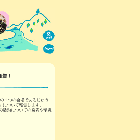
報告！
0」の１つの会場であるじゅう
」について報告します。
の活動についての発表や環境