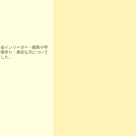
も会インリーダー・鏡島小学
野菜作り・身近な川について
ました。