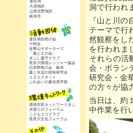
達目洞
洞で行われ
大洞地区
山県北野地区
岐阜市
『山と川の
テーマで行
然観察をし
達目洞自然の会
十時会
を行われま
金華山サポーターズ
「風と土の会」
それらの活
ぎふし森守クラブ
長良川環境レンジャー協会
会・ボラン
日本野鳥の会 岐阜
森と水辺の技術研究会
研究会・金
エヌエスネット
ふれあいの森自然学校
の方々が協
当日は、約
環境市民ネットワークぎふ
中作業を行
木曽三川フォーラム
こどもエコクラブ
長良川文化フォーラム