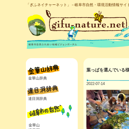
「ぎふネイチャーネット」－岐阜市自然・環境活動情報サイ
葉っぱを選んでいる
金華山辞典
2022-07-14
達目洞辞典
金華山