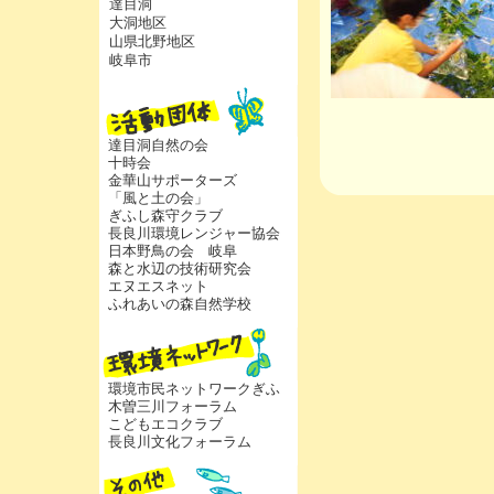
達目洞
大洞地区
山県北野地区
岐阜市
達目洞自然の会
十時会
金華山サポーターズ
「風と土の会」
ぎふし森守クラブ
長良川環境レンジャー協会
日本野鳥の会 岐阜
森と水辺の技術研究会
エヌエスネット
ふれあいの森自然学校
環境市民ネットワークぎふ
木曽三川フォーラム
こどもエコクラブ
長良川文化フォーラム