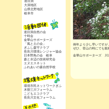
達目洞
大洞地区
山県北野地区
岐阜市
達目洞自然の会
十時会
金華山サポーターズ
「風と土の会」
例年より少し早いですが
ぎふし森守クラブ
ぜひ、登山の時にでも観
長良川環境レンジャー協会
日本野鳥の会 岐阜
金華山サポーターズ 川
森と水辺の技術研究会
エヌエスネット
ふれあいの森自然学校
環境市民ネットワークぎふ
木曽三川フォーラム
こどもエコクラブ
長良川文化フォーラム