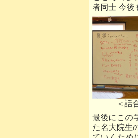
者同士 今
＜話合い
最後にこの
た名大院生
ていくため