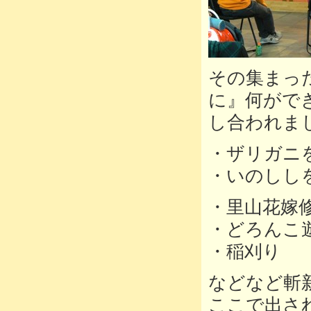
その集まっ
に』何がで
し合われま
・ザリガニ
・いのしし
・里山花嫁
・どろんこ
・稲刈り
などなど斬
ここで出さ