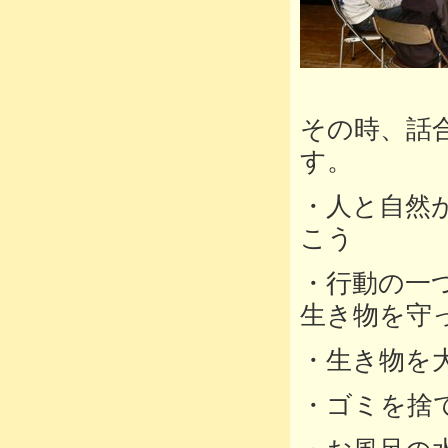
＜がや
その時、話
す。
・人と自然
こう
・行動の一
生き物を守
・生き物を
・ゴミを捨