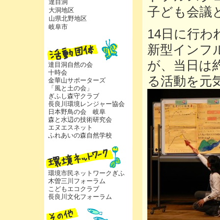
達目洞
子ども会議
大洞地区
山県北野地区
岐阜市
14日に行
新型インフ
が、当日は
達目洞自然の会
十時会
る活動を元
金華山サポーターズ
「風と土の会」
ぎふし森守クラブ
長良川環境レンジャー協会
日本野鳥の会 岐阜
森と水辺の技術研究会
エヌエスネット
ふれあいの森自然学校
環境市民ネットワークぎふ
木曽三川フォーラム
こどもエコクラブ
長良川文化フォーラム