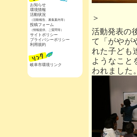
お知らせ
＜岐阜
環境情報
活動状況
＞
（活動報告、募集案内等）
投稿フォーム
活動発表の
（情報提供、ご質問等）
サイトポリシー
て「がやが
プライバシーポリシー
利用規約
れた子ども
ようなこと
岐阜市環境リンク
われました