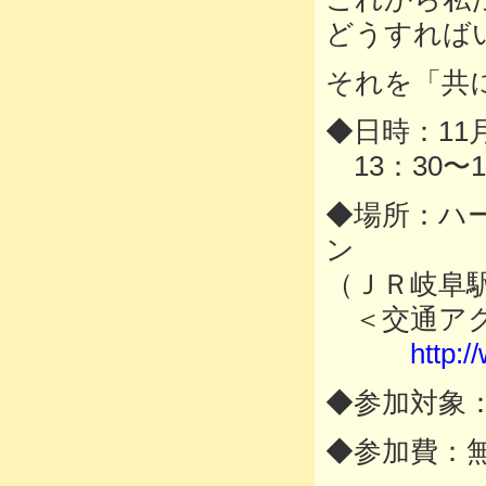
どうすれば
それを「共
◆日時：11月
13：30〜1
◆場所：ハ
ン
（ＪＲ岐阜
＜交通ア
http:/
◆参加対象
◆参加費：