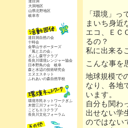
達目洞
大洞地区
山県北野地区
「環境」っ
岐阜市
まいち身近
エコ、ＥＣ
達目洞自然の会
るの？
十時会
金華山サポーターズ
私に出来る
「風と土の会」
ぎふし森守クラブ
長良川環境レンジャー協会
こんな事を
日本野鳥の会 岐阜
森と水辺の技術研究会
エヌエスネット
地球規模で
ふれあいの森自然学校
なり、各地
います。
環境市民ネットワークぎふ
自分も関わ
木曽三川フォーラム
こどもエコクラブ
出せない学
長良川文化フォーラム
のではない