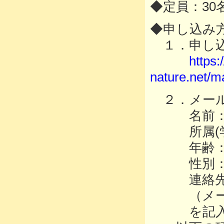
◆定員：30
◆申し込み
１．申し
https:/
nature.net/m
２．メールから 
名前
所属(学
年齢
性別
連絡先
（メール
を記入