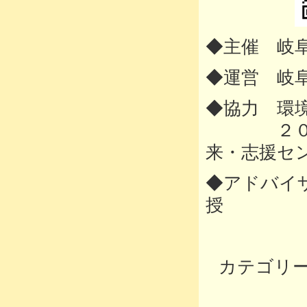
◆主催 岐
◆運営 岐
◆協力 環
２０５０
来・志援セ
◆アドバイ
授
カテゴリ