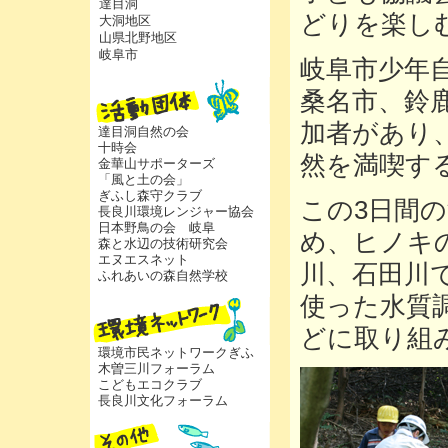
達目洞
どりを楽し
大洞地区
山県北野地区
岐阜市
岐阜市少年
桑名市、鈴
加者があり
達目洞自然の会
十時会
然を満喫す
金華山サポーターズ
「風と土の会」
ぎふし森守クラブ
この3日間
長良川環境レンジャー協会
日本野鳥の会 岐阜
め、ヒノキ
森と水辺の技術研究会
エヌエスネット
川、石田川
ふれあいの森自然学校
使った水質
どに取り組
環境市民ネットワークぎふ
木曽三川フォーラム
こどもエコクラブ
長良川文化フォーラム