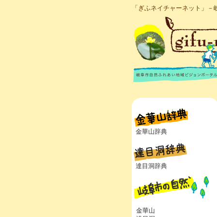
「ぎふネイチャーネット」－
金華山辞典
達目洞辞典
金華山