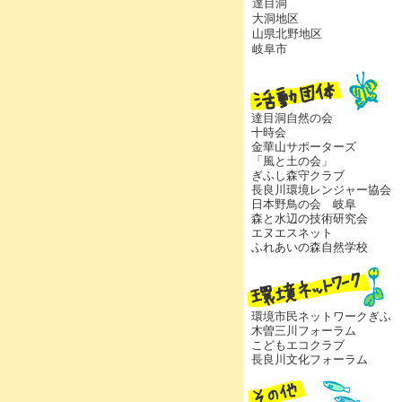
達目洞
大洞地区
山県北野地区
岐阜市
達目洞自然の会
十時会
金華山サポーターズ
「風と土の会」
ぎふし森守クラブ
長良川環境レンジャー協会
日本野鳥の会 岐阜
森と水辺の技術研究会
エヌエスネット
ふれあいの森自然学校
環境市民ネットワークぎふ
木曽三川フォーラム
こどもエコクラブ
長良川文化フォーラム