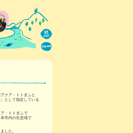
館アクア・トトぎふと
種」として指定している
クア・トトぎふで
岐阜市内の生息域で
きました。