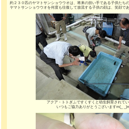
約２３０匹のヤマトサンショウウオは、将来の担い手である子供たち
ヤマトサンショウウオを何度も往復して放流する子供の顔は、笑顔で
アクア・トトぎふですくすくと幼生飼育されてい
いつもご協力ありがとうございますm(_ _)