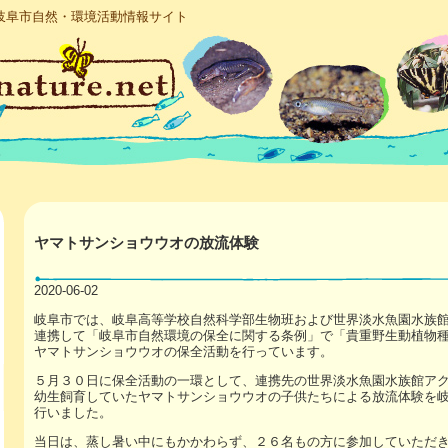
岐阜市自然・環境活動情報サイト
ヤマトサンショウウオの放流体験
2020-06-02
岐阜市では、岐阜高等学校自然科学部生物班および世界淡水魚園水族
連携して「岐阜市自然環境の保全に関する条例」で「貴重野生動植物
ヤマトサンショウウオの保全活動を行っています。
５月３０日に保全活動の一環として、連携先の世界淡水魚園水族館ア
幼生飼育していたヤマトサンショウウオの子供たちによる放流体験を
行いました。
当日は、蒸し暑い中にもかかわらず、２６名もの方に参加していただ