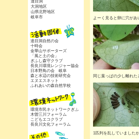
達目洞
大洞地区
山県北野地区
岐阜市
よーく見ると卵に穴があ
達目洞自然の会
十時会
金華山サポーターズ
「風と土の会」
ぎふし森守クラブ
長良川環境レンジャー協会
日本野鳥の会 岐阜
森と水辺の技術研究会
同じ葉っぱの少し離れた
エヌエスネット
ふれあいの森自然学校
環境市民ネットワークぎふ
木曽三川フォーラム
こどもエコクラブ
長良川文化フォーラム
1匹列を乱していました