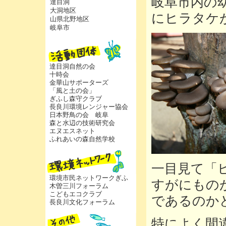
岐阜市内の
達目洞
大洞地区
にヒラタケ
山県北野地区
岐阜市
達目洞自然の会
十時会
金華山サポーターズ
「風と土の会」
ぎふし森守クラブ
長良川環境レンジャー協会
日本野鳥の会 岐阜
森と水辺の技術研究会
エヌエスネット
ふれあいの森自然学校
一目見て「
環境市民ネットワークぎふ
すがにもの
木曽三川フォーラム
こどもエコクラブ
であるのか
長良川文化フォーラム
特によく間