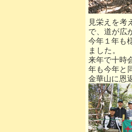
見栄えを考
で、道が広
今年１年も
ました。
来年で十時
年も今年と
金華山に恩