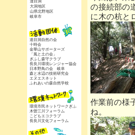
達目洞
の接続部の
大洞地区
山県北野地区
に木の杭と
岐阜市
達目洞自然の会
十時会
金華山サポーターズ
「風と土の会」
ぎふし森守クラブ
長良川環境レンジャー協会
日本野鳥の会 岐阜
森と水辺の技術研究会
エヌエスネット
ふれあいの森自然学校
作業前の様
環境市民ネットワークぎふ
ね。
木曽三川フォーラム
こどもエコクラブ
長良川文化フォーラム