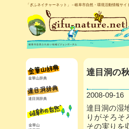
「ぎふネイチャーネット」－岐阜市自然・環境活動情報サイ
達目洞の
金華山辞典
2008-09-16
達目洞辞典
達目洞の湿
りがそろそ
その実りを
金華山