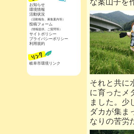
な案山子を
お知らせ
環境情報
活動状況
（活動報告、募集案内等）
投稿フォーム
（情報提供、ご質問等）
サイトポリシー
プライバシーポリシー
利用規約
岐阜市環境リンク
それと共に
に育ったメ
ました。少
ダカが集ま
なりの苦労