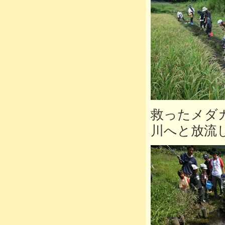
救ったメダ
川へと放流