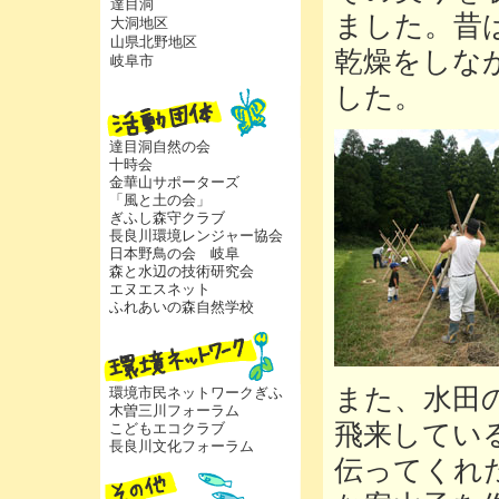
達目洞
ました。昔
大洞地区
山県北野地区
乾燥をしな
岐阜市
した。
達目洞自然の会
十時会
金華山サポーターズ
「風と土の会」
ぎふし森守クラブ
長良川環境レンジャー協会
日本野鳥の会 岐阜
森と水辺の技術研究会
エヌエスネット
ふれあいの森自然学校
また、水田
環境市民ネットワークぎふ
木曽三川フォーラム
飛来してい
こどもエコクラブ
長良川文化フォーラム
伝ってくれ